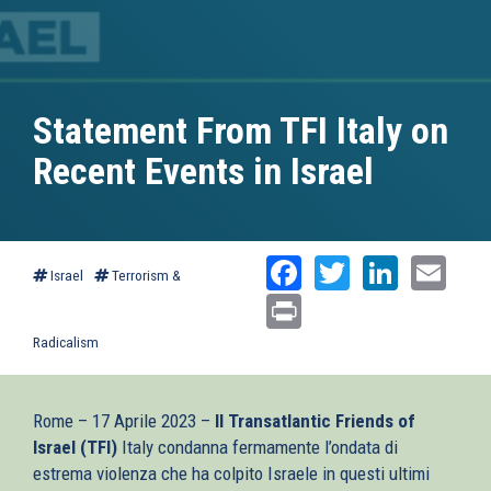
Statement From TFI Italy on
Recent Events in Israel
Facebook
Twitter
Linked
Ema
Israel
Terrorism &
Print
Radicalism
Rome – 17 Aprile 2023 –
Il Transatlantic Friends of
Israel (TFI)
Italy condanna fermamente l’ondata di
estrema violenza che ha colpito Israele in questi ultimi