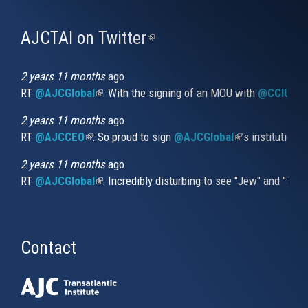
AJCTAI on Twitter
(link
is
external)
2 years 11 months
ago
RT
@AJCGlobal
(link is external)
: With the signing of an MOU with
@CCIUrug
2 years 11 months
ago
RT
@AJCCEO
(link is external)
: So proud to sign
@AJCGlobal
(link is externa
’s institution
2 years 11 months
ago
RT
@AJCGlobal
(link is external)
: Incredibly disturbing to see "Jew" and "thi
Contact