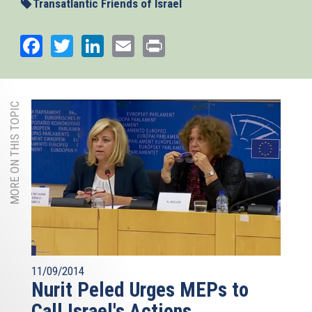
Transatlantic Friends of Israel
Facebook
Twitter
LinkedIn
Email
Print
MORE ON THIS TOPIC
11/09/2014
Nurit Peled Urges MEPs to
Call Israel's Actions