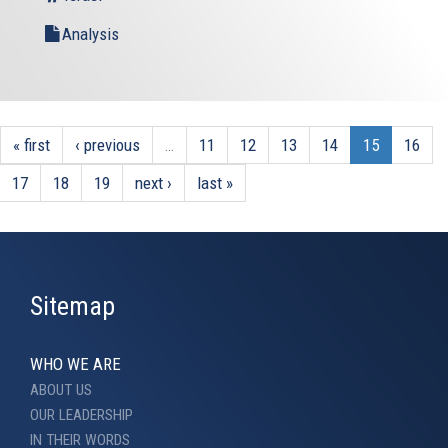
Analysis
« first
‹ previous
…
11
12
13
14
15
16
17
18
19
next ›
last »
Sitemap
WHO WE ARE
ABOUT US
OUR LEADERSHIP
IN THEIR WORDS